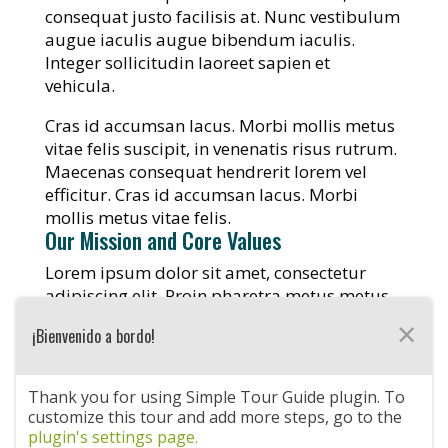
consequat justo facilisis at. Nunc vestibulum
augue iaculis augue bibendum iaculis.
Integer sollicitudin laoreet sapien et
vehicula.
Cras id accumsan lacus. Morbi mollis metus
vitae felis suscipit, in venenatis risus rutrum.
Maecenas consequat hendrerit lorem vel
efficitur. Cras id accumsan lacus. Morbi
mollis metus vitae felis.
Our Mission and Core Values
Lorem ipsum dolor sit amet, consectetur
adipiscing elit. Proin pharetra metus metus,
vitae consequat justo facilisis at. Nunc
×
¡Bienvenido a bordo!
vestibulum augue iaculis augue bibendum
iaculis. Integer sollicitudin laoreet sapien et
vehicula. Cras id accumsan lacus. Morbi
Thank you for using Simple Tour Guide plugin. To
mollis metus vitae felis suscipit, in venenatis
customize this tour and add more steps, go to the
risus rutrum.
plugin's settings page.